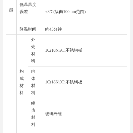
低温温度
能
误差
±3℃(纵向100mm范围)
降温时间
约45分钟
外
壳
1Cr18Ni9Ti不锈钢板
材
料
构
内
成
体
1Cr18Ni9Ti不锈钢板
材
材
料
料
绝
热
玻璃纤维
材
料