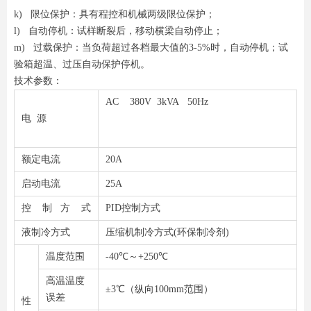
k) 限位保护：具有程控和机械两级限位保护；
l) 自动停机：试样断裂后，移动横梁自动停止；
m) 过载保护：当负荷超过各档最大值的3-5%时，自动停机；试
验箱超温、过压自动保护停机。
技术参数：
AC 380V 3kVA 50Hz
电 源
额定电流
20A
启动电流
25A
控 制 方 式
PID控制方式
液制冷方式
压缩机制冷方式(环保制冷剂)
温度范围
-40℃～+250℃
高温温度
±3℃（纵向100mm范围）
误差
性