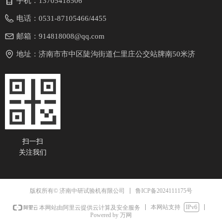
手机：
13705418506
电话：
0531-87105466/4455
邮箱：
914818008@qq.com
地址：
济南市市中区陡沟街道仁里庄公交站牌南50米济
南试验设备研发制造中心
扫一扫
关注我们
鲁ICP备2024111175号
版权所有© 济南中研试验机有限公司
本网站支持
IPv6
本网站由阿里云提供云计算及安全服务
Powered by 万网