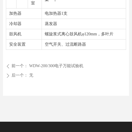
室
加热器
电加热器1支
冷却器
蒸发器
鼓风机
螺旋浆式离心鼓风机φ120mm，多叶片
安全装置
空气开关、过流断路器
前一个：
WDW-200/300电子万能试验机
ꄴ
后一个：
无
ꄲ