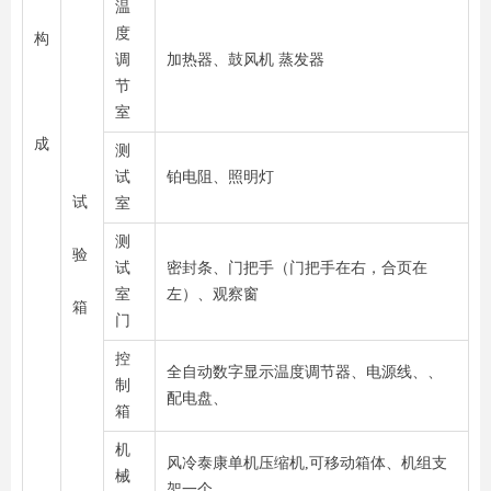
温
度
构
调
加热器、鼓风机 蒸发器
节
室
成
测
试
铂电阻、照明灯
试
室
测
验
试
密封条、门把手（门把手在右，合页在
室
左）、观察窗
箱
门
控
全自动数字显示温度调节器、电源线、、
制
配电盘、
箱
机
风冷泰康单机压缩机,可移动箱体、机组支
械
架一个