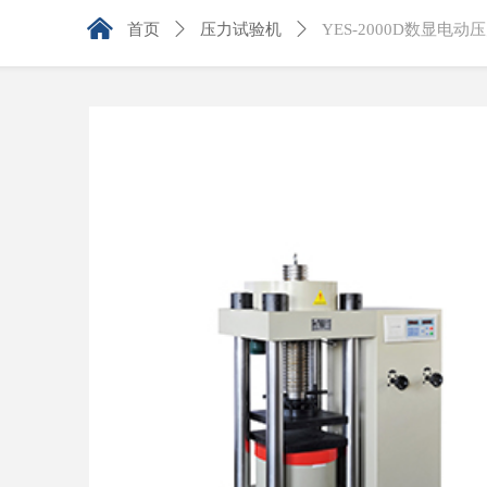
낀
首页
ꄲ
压力试验机
ꄲ
YES-2000D数显电